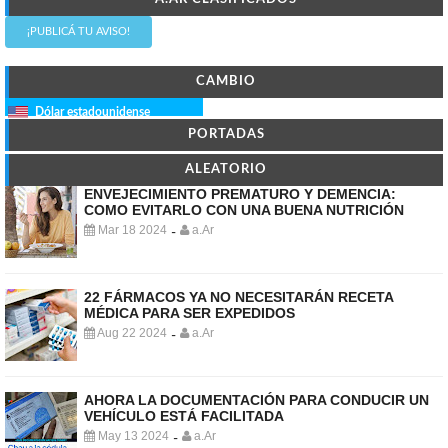
¡PUBLICÁ TU AVISO!
CAMBIO
Dólar estadounidense
PORTADAS
ALEATORIO
ENVEJECIMIENTO PREMATURO Y DEMENCIA:
COMO EVITARLO CON UNA BUENA NUTRICIÓN
Mar 18 2024
a.Ar
-
22 FÁRMACOS YA NO NECESITARÁN RECETA
MÉDICA PARA SER EXPEDIDOS
Aug 22 2024
a.Ar
-
AHORA LA DOCUMENTACIÓN PARA CONDUCIR UN
VEHÍCULO ESTÁ FACILITADA
May 13 2024
a.Ar
-