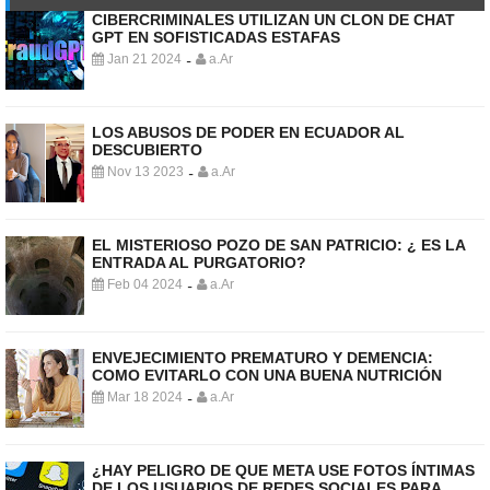
CIBERCRIMINALES UTILIZAN UN CLON DE CHAT
GPT EN SOFISTICADAS ESTAFAS
Jan 21 2024
a.Ar
-
LOS ABUSOS DE PODER EN ECUADOR AL
DESCUBIERTO
Nov 13 2023
a.Ar
-
EL MISTERIOSO POZO DE SAN PATRICIO: ¿ ES LA
ENTRADA AL PURGATORIO?
Feb 04 2024
a.Ar
-
ENVEJECIMIENTO PREMATURO Y DEMENCIA:
COMO EVITARLO CON UNA BUENA NUTRICIÓN
Mar 18 2024
a.Ar
-
¿HAY PELIGRO DE QUE META USE FOTOS ÍNTIMAS
DE LOS USUARIOS DE REDES SOCIALES PARA