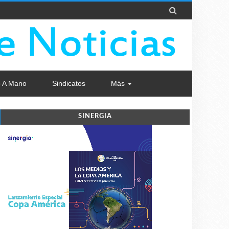

 A Mano
Sindicatos
Más
SINERGIA