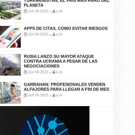
TURKMENISTÁN, EL PAÍS MÁS RARO DEL
PLANETA
Jun 09 2025
a.Ar
-
APPS DE CITAS, COMO EVITAR RIESGOS
Jun 09 2025
a.Ar
-
RUSIA LANZO SU MAYOR ATAQUE
CONTRA UCRANIA A PESAR DE LAS
NEGOCIACIONES
Jun 09 2025
a.Ar
-
GARRAHAN: PROFESIONALES VENDEN
ALFAJORES PARA LLEGAR A FIN DE MES
Jun 09 2025
a.Ar
-