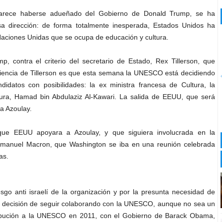
 parece haberse adueñado del Gobierno de Donald Trump, se ha
esa dirección: de forma totalmente inesperada, Estados Unidos ha
Naciones Unidas que se ocupa de educación y cultura.
 contra el criterio del secretario de Estado, Rex Tillerson, que
ciencia de Tillerson es que esta semana la UNESCO está decidiendo
idatos con posibilidades: la ex ministra francesa de Cultura, la
ultura, Hamad bin Abdulaziz Al-Kawari. La salida de EEUU, que será
 a Azoulay.
que EEUU apoyara a Azoulay, y que siguiera involucrada en la
 Emmanuel Macron, que Washington se iba en una reunión celebrada
as.
sgo anti israelí de la organización y por la presunta necesidad de
su decisión de seguir colaborando con la UNESCO, aunque no sea un
ibución a la UNESCO en 2011, con el Gobierno de Barack Obama,