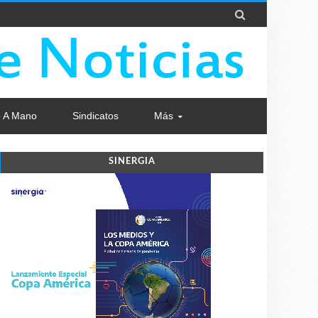

 A Mano
Sindicatos
Más
SINERGIA