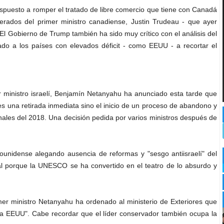
puesto a romper el tratado de libre comercio que tiene con Canadá
rados del primer ministro canadiense, Justin Trudeau - que ayer
El Gobierno de Trump también ha sido muy crítico con el análisis del
do a los países con elevados déficit - como EEUU - a recortar el
r ministro israelí, Benjamín Netanyahu ha anunciado esta tarde que
s una retirada inmediata sino el inicio de un proceso de abandono y
nales del 2018. Una decisión pedida por varios ministros después de
dounidense alegando ausencia de reformas y "sesgo antiisraelí" del
ral porque la UNESCO se ha convertido en el teatro de lo absurdo y
mer ministro Netanyahu ha ordenado al ministerio de Exteriores que
a a EEUU". Cabe recordar que el líder conservador también ocupa la