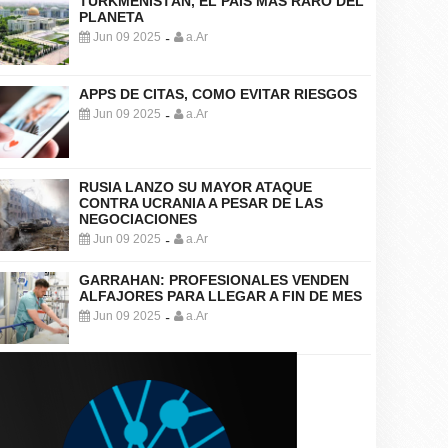
TURKMENISTÁN, EL PAÍS MÁS RARO DEL
PLANETA
Jun 09 2025
a.Ar
-
APPS DE CITAS, COMO EVITAR RIESGOS
Jun 09 2025
a.Ar
-
RUSIA LANZO SU MAYOR ATAQUE
CONTRA UCRANIA A PESAR DE LAS
NEGOCIACIONES
Jun 09 2025
a.Ar
-
GARRAHAN: PROFESIONALES VENDEN
ALFAJORES PARA LLEGAR A FIN DE MES
Jun 09 2025
a.Ar
-