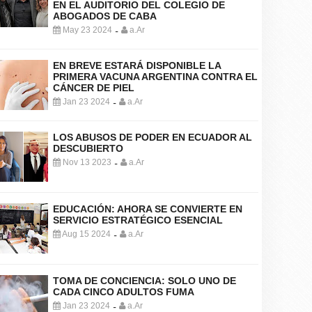
EN EL AUDITORIO DEL COLEGIO DE
ABOGADOS DE CABA
May 23 2024
a.Ar
-
EN BREVE ESTARÁ DISPONIBLE LA
PRIMERA VACUNA ARGENTINA CONTRA EL
CÁNCER DE PIEL
Jan 23 2024
a.Ar
-
LOS ABUSOS DE PODER EN ECUADOR AL
DESCUBIERTO
Nov 13 2023
a.Ar
-
EDUCACIÓN: AHORA SE CONVIERTE EN
SERVICIO ESTRATÉGICO ESENCIAL
Aug 15 2024
a.Ar
-
TOMA DE CONCIENCIA: SOLO UNO DE
CADA CINCO ADULTOS FUMA
Jan 23 2024
a.Ar
-