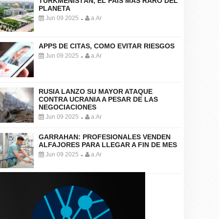
TURKMENISTÁN, EL PAÍS MÁS RARO DEL
PLANETA
Jun 09 2025
a.Ar
-
APPS DE CITAS, COMO EVITAR RIESGOS
Jun 09 2025
a.Ar
-
RUSIA LANZO SU MAYOR ATAQUE
CONTRA UCRANIA A PESAR DE LAS
NEGOCIACIONES
Jun 09 2025
a.Ar
-
GARRAHAN: PROFESIONALES VENDEN
ALFAJORES PARA LLEGAR A FIN DE MES
Jun 09 2025
a.Ar
-