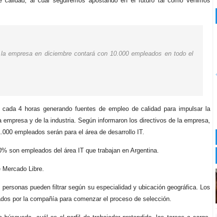
e calidad, al cual seguiremos apostando en el futuro tal como venimos
, la empresa en diciembre contará con 10.000 empleados en todo el
cada 4 horas generando fuentes de empleo de calidad para impulsar la
a empresa y de la industria. Según informaron los directivos de la empresa,
1.000 empleados serán para el área de desarrollo IT.
0% son empleados del área IT que trabajan en Argentina.
e Mercado Libre.
las personas pueden filtrar según su especialidad y ubicación geográfica. Los
ados por la compañía para comenzar el proceso de selección.