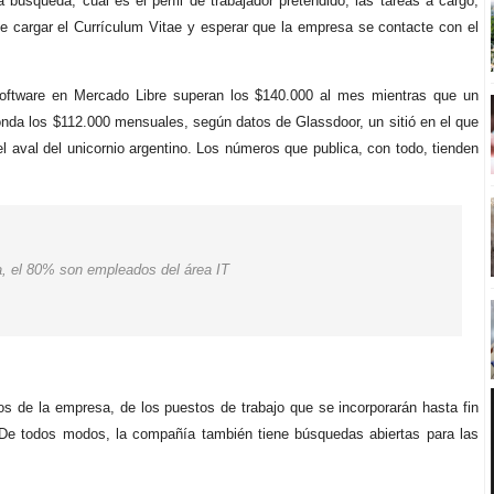
 búsqueda, cuál es el perfil de trabajador pretendido, las tareas a cargo,
 de cargar el Currículum Vitae y esperar que la empresa se contacte con el
 software en Mercado Libre superan los $140.000 al mes mientras que un
ronda los $112.000 mensuales, según datos de Glassdoor, un sitió en el que
 aval del unicornio argentino. Los números que publica, con todo, tienden
a, el 80% son empleados del área IT
os de la empresa, de los puestos de trabajo que se incorporarán hasta fin
. De todos modos, la compañía también tiene búsquedas abiertas para las