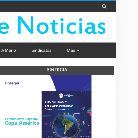

 A Mano
Sindicatos
Más
SINERGIA