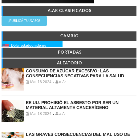
A.AR CLASIFICADOS
¡PUBLICÁ TU AVISO!
CAMBIO
Dólar estadounidense
PORTADAS
ALEATORIO
CONSUMO DE AZÚCAR EXCESIVO: LAS
CONSECUENCIAS NEGATIVAS PARA LA SALUD
Mar 16 2024
a.Ar
-
EE.UU. PROHIBIÓ EL ASBESTO POR SER UN
MATERIAL ALTAMENTE CANCERÍGENO
Mar 18 2024
a.Ar
-
LAS GRAVES CONSECUENCIAS DEL MAL USO DE