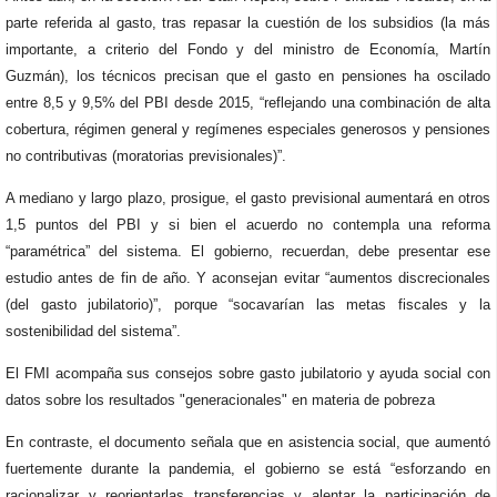
parte referida al gasto, tras repasar la cuestión de los subsidios (la más
importante, a criterio del Fondo y del ministro de Economía, Martín
Guzmán), los técnicos precisan que el gasto en pensiones ha oscilado
entre 8,5 y 9,5% del PBI desde 2015, “reflejando una combinación de alta
cobertura, régimen general y regímenes especiales generosos y pensiones
no contributivas (moratorias previsionales)”.
A mediano y largo plazo, prosigue, el gasto previsional aumentará en otros
1,5 puntos del PBI y si bien el acuerdo no contempla una reforma
“paramétrica” del sistema. El gobierno, recuerdan, debe presentar ese
estudio antes de fin de año. Y aconsejan evitar “aumentos discrecionales
(del gasto jubilatorio)”, porque “socavarían las metas fiscales y la
sostenibilidad del sistema”.
El FMI acompaña sus consejos sobre gasto jubilatorio y ayuda social con
datos sobre los resultados "generacionales" en materia de pobreza
En contraste, el documento señala que en asistencia social, que aumentó
fuertemente durante la pandemia, el gobierno se está “esforzando en
racionalizar y reorientarlas transferencias y alentar la participación de