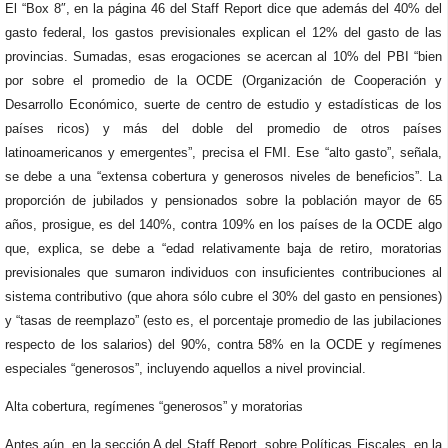
El “Box 8″, en la página 46 del Staff Report dice que además del 40% del
gasto federal, los gastos previsionales explican el 12% del gasto de las
provincias. Sumadas, esas erogaciones se acercan al 10% del PBI “bien
por sobre el promedio de la OCDE (Organización de Cooperación y
Desarrollo Económico, suerte de centro de estudio y estadísticas de los
países ricos) y más del doble del promedio de otros países
latinoamericanos y emergentes”, precisa el FMI. Ese “alto gasto”, señala,
se debe a una “extensa cobertura y generosos niveles de beneficios”. La
proporción de jubilados y pensionados sobre la población mayor de 65
años, prosigue, es del 140%, contra 109% en los países de la OCDE algo
que, explica, se debe a “edad relativamente baja de retiro, moratorias
previsionales que sumaron individuos con insuficientes contribuciones al
sistema contributivo (que ahora sólo cubre el 30% del gasto en pensiones)
y “tasas de reemplazo” (esto es, el porcentaje promedio de las jubilaciones
respecto de los salarios) del 90%, contra 58% en la OCDE y regímenes
especiales “generosos”, incluyendo aquellos a nivel provincial.
Alta cobertura, regímenes “generosos” y moratorias
Antes aún, en la sección A del Staff Report, sobre Políticas Fiscales, en la