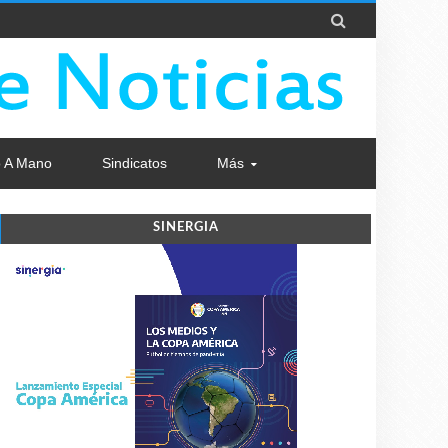

 A Mano
Sindicatos
Más
SINERGIA