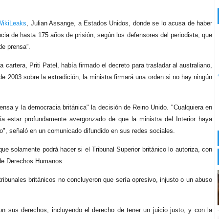
WikiLeaks
, Julian Assange, a Estados Unidos, donde se lo acusa de haber
cia de hasta 175 años de prisión, según los defensores del periodista, que
de prensa”.
la cartera, Priti Patel, había firmado el decreto para trasladar al australiano,
 de 2003 sobre la extradición, la ministra firmará una orden si no hay ningún
prensa y la democracia británica" la decisión de Reino Unido. "Cualquiera en
ía estar profundamente avergonzado de que la ministra del Interior haya
o", señaló en un comunicado difundido en sus redes sociales.
ue solamente podrá hacer si el Tribunal Superior británico lo autoriza, con
eo de Derechos Humanos.
 tribunales británicos no concluyeron que sería opresivo, injusto o un abuso
n sus derechos, incluyendo el derecho de tener un juicio justo, y con la