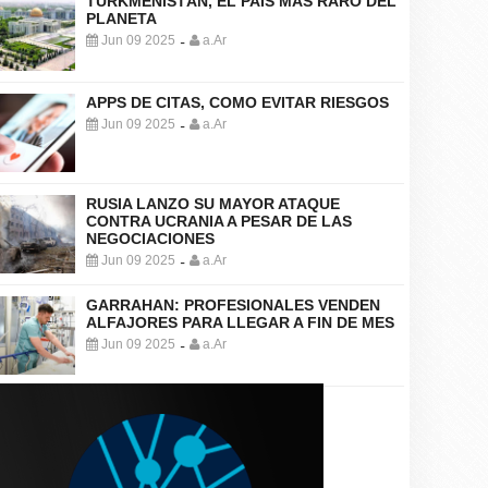
TURKMENISTÁN, EL PAÍS MÁS RARO DEL
PLANETA
Jun 09 2025
a.Ar
-
APPS DE CITAS, COMO EVITAR RIESGOS
Jun 09 2025
a.Ar
-
RUSIA LANZO SU MAYOR ATAQUE
CONTRA UCRANIA A PESAR DE LAS
NEGOCIACIONES
Jun 09 2025
a.Ar
-
GARRAHAN: PROFESIONALES VENDEN
ALFAJORES PARA LLEGAR A FIN DE MES
Jun 09 2025
a.Ar
-