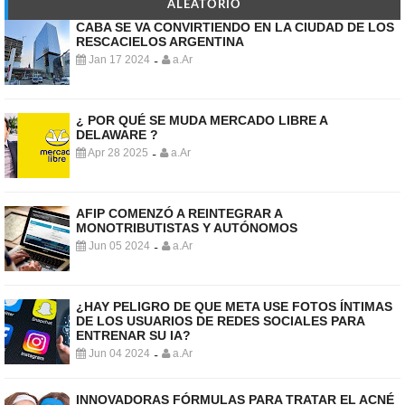
ALEATORIO
CABA SE VA CONVIRTIENDO EN LA CIUDAD DE LOS
RESCACIELOS ARGENTINA
Jan 17 2024
a.Ar
-
¿ POR QUÉ SE MUDA MERCADO LIBRE A
DELAWARE ?
Apr 28 2025
a.Ar
-
AFIP COMENZÓ A REINTEGRAR A
MONOTRIBUTISTAS Y AUTÓNOMOS
Jun 05 2024
a.Ar
-
¿HAY PELIGRO DE QUE META USE FOTOS ÍNTIMAS
DE LOS USUARIOS DE REDES SOCIALES PARA
ENTRENAR SU IA?
Jun 04 2024
a.Ar
-
INNOVADORAS FÓRMULAS PARA TRATAR EL ACNÉ