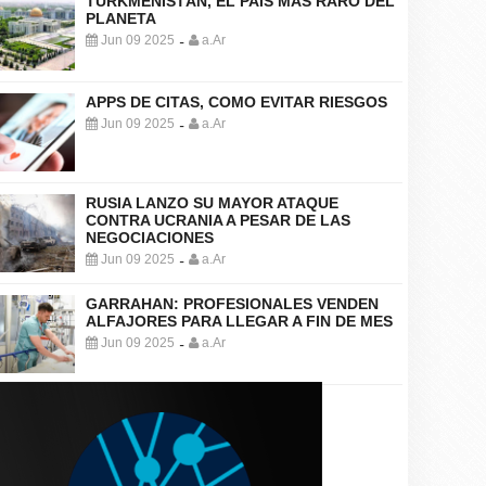
TURKMENISTÁN, EL PAÍS MÁS RARO DEL
PLANETA
Jun 09 2025
a.Ar
-
APPS DE CITAS, COMO EVITAR RIESGOS
Jun 09 2025
a.Ar
-
RUSIA LANZO SU MAYOR ATAQUE
CONTRA UCRANIA A PESAR DE LAS
NEGOCIACIONES
Jun 09 2025
a.Ar
-
GARRAHAN: PROFESIONALES VENDEN
ALFAJORES PARA LLEGAR A FIN DE MES
Jun 09 2025
a.Ar
-