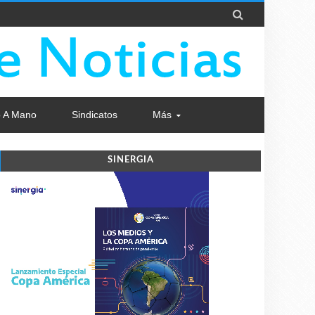

 A Mano
Sindicatos
Más
SINERGIA