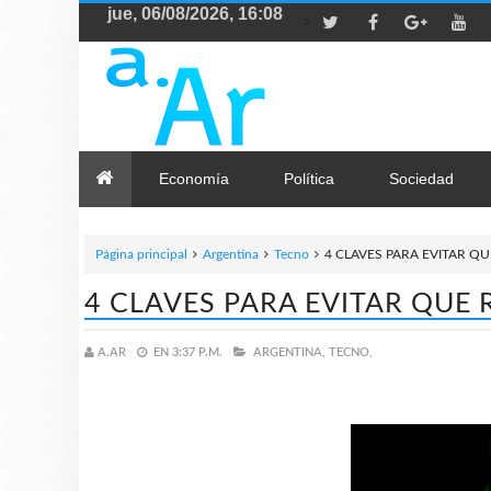
>
Economía
Política
Sociedad
Página principal
Argentina
Tecno
4 CLAVES PARA EVITAR Q
4 CLAVES PARA EVITAR QUE
A.AR
EN
3:37 P.M.
ARGENTINA,
TECNO,