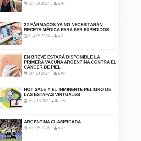
Jan 03 2024
a.Ar
-
22 FÁRMACOS YA NO NECESITARÁN
RECETA MÉDICA PARA SER EXPEDIDOS
Aug 22 2024
a.Ar
-
EN BREVE ESTARÁ DISPONIBLE LA
PRIMERA VACUNA ARGENTINA CONTRA EL
CÁNCER DE PIEL
Jan 23 2024
a.Ar
-
HOT SALE Y EL INMINENTE PELIGRO DE
LAS ESTAFAS VIRTUALES
May 13 2024
a.Ar
-
ARGENTINA CLASIFICADA
Mar 25 2025
a.Ar
-