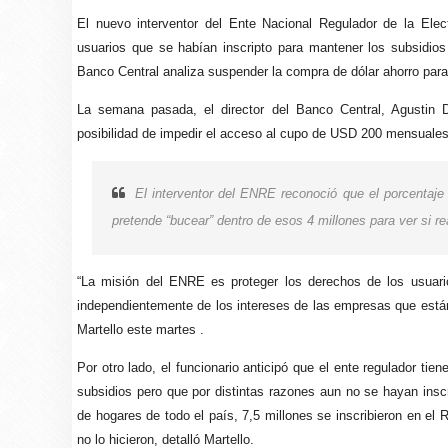
El nuevo interventor del Ente Nacional Regulador de la Elec
usuarios que se habían inscripto para mantener los subsidios
Banco Central analiza suspender la compra de dólar ahorro para
La semana pasada, el director del Banco Central, Agustin D
posibilidad de impedir el acceso al cupo de USD 200 mensuales 
El interventor del ENRE reconoció que el porcentaje 
pretende “bucear” dentro de esos 4 millones para ver si r
“La misión del ENRE es proteger los derechos de los usuari
independientemente de los intereses de las empresas que están p
Martello este martes .
Por otro lado, el funcionario anticipó que el ente regulador tien
subsidios pero que por distintas razones aun no se hayan inscri
de hogares de todo el país, 7,5 millones se inscribieron en el
no lo hicieron, detalló Martello.