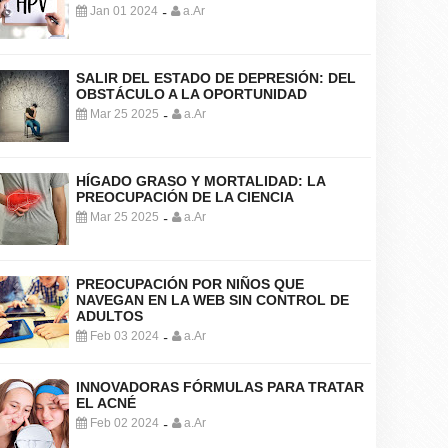
Jan 01 2024
a.Ar
-
SALIR DEL ESTADO DE DEPRESIÓN: DEL
OBSTÁCULO A LA OPORTUNIDAD
Mar 25 2025
a.Ar
-
HÍGADO GRASO Y MORTALIDAD: LA
PREOCUPACIÓN DE LA CIENCIA
Mar 25 2025
a.Ar
-
PREOCUPACIÓN POR NIÑOS QUE
NAVEGAN EN LA WEB SIN CONTROL DE
ADULTOS
Feb 03 2024
a.Ar
-
INNOVADORAS FÓRMULAS PARA TRATAR
EL ACNÉ
Feb 02 2024
a.Ar
-