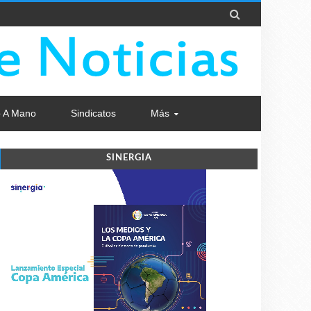

 A Mano
Sindicatos
Más
SINERGIA