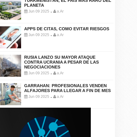
TURKMENISTÁN, EL PAÍS MÁS RARO DEL
PLANETA
Jun 09 2025
a.Ar
-
APPS DE CITAS, COMO EVITAR RIESGOS
Jun 09 2025
a.Ar
-
RUSIA LANZO SU MAYOR ATAQUE
CONTRA UCRANIA A PESAR DE LAS
NEGOCIACIONES
Jun 09 2025
a.Ar
-
GARRAHAN: PROFESIONALES VENDEN
ALFAJORES PARA LLEGAR A FIN DE MES
Jun 09 2025
a.Ar
-