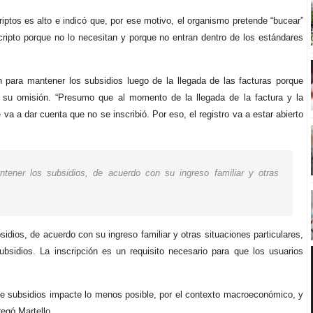
iptos es alto e indicó que, por ese motivo, el organismo pretende “bucear”
cripto porque no lo necesitan y porque no entran dentro de los estándares
 para mantener los subsidios luego de la llegada de las facturas porque
u omisión. “Presumo que al momento de la llegada de la factura y la
 a dar cuenta que no se inscribió. Por eso, el registro va a estar abierto
antener los subsidios, de acuerdo con su ingreso familiar y otras
bsidios, de acuerdo con su ingreso familiar y otras situaciones particulares,
ubsidios. La inscripción es un requisito necesario para que los usuarios
de subsidios impacte lo menos posible, por el contexto macroeconómico, y
regó Martello.