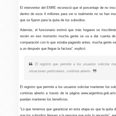
El interventor del ENRE reconoció que el porcentaje de no inscr
dentro de esos 4 millones para ver si realmente no se han ins
que se fijaron para la quita de los subsidios.
Además, el funcionario estimó que más hogares se inscribirán
recién en ese momento mucha gente se va a dar cuenta de s
comparación con lo que estaba pagando antes, mucha gente se va
a un después que llegue la factura”, explicó.
El registro que permite a los usuarios solicitar m
situaciones particulares, continúa abierto
El registro que permite a los usuarios solicitar mantener los su
continúa abierto a través de la página www.argentina.gob.ar/s
puedan mantener los beneficios.
“Lo que tenemos que garantizar en esta etapa es que la quita 
que los subsidios lleguen a la persona que más lo necesite”, ag