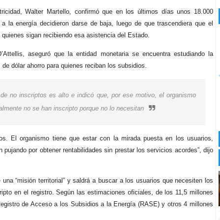
tricidad, Walter Martello, confirmó que en los últimos días unos 18.000
 a la energía decidieron darse de baja, luego de que trascendiera que el
 quienes sigan recibiendo esa asistencia del Estado.
’Attellis, aseguró que la entidad monetaria se encuentra estudiando la
de dólar ahorro para quienes reciban los subsidios.
de no inscriptos es alto e indicó que, por ese motivo, el organismo
ealmente no se han inscripto porque no lo necesitan
os. El organismo tiene que estar con la mirada puesta en los usuarios,
ujando por obtener rentabilidades sin prestar los servicios acordes”, dijo
e una “misión territorial” y saldrá a buscar a los usuarios que necesiten los
pto en el registro. Según las estimaciones oficiales, de los 11,5 millones
 Registro de Acceso a los Subsidios a la Energía (RASE) y otros 4 millones