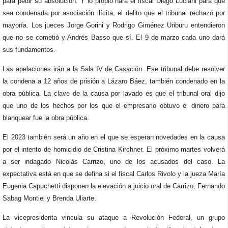
para pedir su absolución. Y lo propio hará el fiscal Diego Luciani para que
sea condenada por asociación ilícita, el delito que el tribunal rechazó por
mayoría. Los jueces Jorge Gorini y Rodrigo Giménez Uriburu entendieron
que no se cometió y Andrés Basso que sí. El 9 de marzo cada uno dará
sus fundamentos.
Las apelaciones irán a la Sala IV de Casación. Ese tribunal debe resolver
la condena a 12 años de prisión a Lázaro Báez, también condenado en la
obra pública. La clave de la causa por lavado es que el tribunal oral dijo
que uno de los hechos por los que el empresario obtuvo el dinero para
blanquear fue la obra pública.
El 2023 también será un año en el que se esperan novedades en la causa
por el intento de homicidio de Cristina Kirchner. El próximo martes volverá
a ser indagado Nicolás Carrizo, uno de los acusados del caso. La
expectativa está en que se defina si el fiscal Carlos Rivolo y la jueza María
Eugenia Capuchetti disponen la elevación a juicio oral de Carrizo, Fernando
Sabag Montiel y Brenda Uliarte.
La vicepresidenta vincula su ataque a Revolución Federal, un grupo