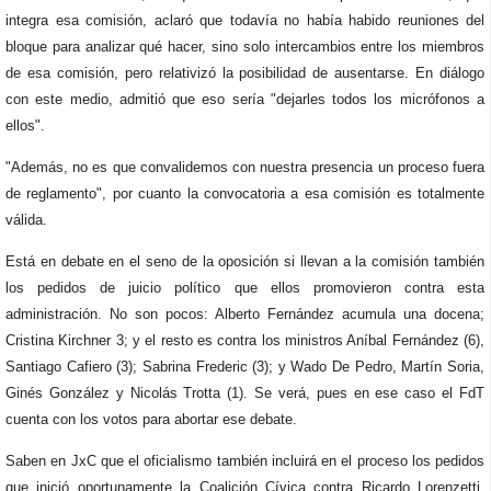
integra esa comisión, aclaró que todavía no había habido reuniones del
bloque para analizar qué hacer, sino solo intercambios entre los miembros
de esa comisión, pero relativizó la posibilidad de ausentarse. En diálogo
con este medio, admitió que eso sería "dejarles todos los micrófonos a
ellos".
"Además, no es que convalidemos con nuestra presencia un proceso fuera
de reglamento", por cuanto la convocatoria a esa comisión es totalmente
válida.
Está en debate en el seno de la oposición si llevan a la comisión también
los pedidos de juicio político que ellos promovieron contra esta
administración. No son pocos: Alberto Fernández acumula una docena;
Cristina Kirchner 3; y el resto es contra los ministros Aníbal Fernández (6),
Santiago Cafiero (3); Sabrina Frederic (3); y Wado De Pedro, Martín Soria,
Ginés González y Nicolás Trotta (1). Se verá, pues en ese caso el FdT
cuenta con los votos para abortar ese debate.
Saben en JxC que el oficialismo también incluirá en el proceso los pedidos
que inició oportunamente la Coalición Cívica contra Ricardo Lorenzetti.