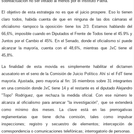
sobreactuación no ser vetado al menos por el Instituto Patria.
El objetivo de esta estrategia no es que el juicio prospere. Eso lo tienen
claro todos, habida cuenta de que en ninguna de las dos cámaras el
oficialismo -tampoco la oposición- tiene los 2/3. Estamos hablando del
66,6%, imposible cuando en Diputados el Frente de Todos tiene el 45.9% y
Juntos por el Cambio el 45%. En el Senado, donde el oficialismo sí puede
alcanzar la mayoría, cuenta con el 48,6%, mientras que JxC tiene el
45,8%.
La finalidad de esta movida es simplemente habilitar el dictamen
acusatorio en el seno de la Comisión de Juicio Político. Ahí sí el FdT tiene
mayoría. Ajustada, pero mayoría al fin: 16 miembros sobre 31 integrantes
en una comisión donde JxC tiene 14 y el restante es el diputado Alejandro
"Topo" Rodríguez, que rechaza la medida oficial. Con ese número le
alcanza al oficialismo para arrancar "la investigación", que se extenderá
como mínimo dos meses. La clave está en las prerrogativas
reglamentarias que tiene dicha comisión, tales como impulsar
inspecciones; registro y secuestro de elementos; intercepción de
correspondencia o comunicaciones telefónicas; interrogatorio de personas.