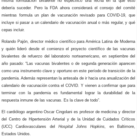
misma formulación bivalente no especificó una fecha en la que esto
debería suceder. Pero la FDA ahora considerará el consejo del comité
mientras formula un plan de vacunación revisado para COVID-19, que
incluye si pasar a un calendario de vacunación anual o más regular, y qué
cepas incluir.
Rolando Pajón, director médico científico para América Latina de Moderna
y quién lideró desde el comienzo el proyecto científico de las vacunas
bivalentes de refuerzo del laboratorio norteamericano, en septiembre del
año pasado: “Las vacunas bivalentes o de segunda generación aparecen
como una instrumento clave y oportuno en este período de transición de la
pandemia. Además representan la antesala de ir hacia una anualización del
calendario de vacunación contra el COVID. Y vienen a confirmar que para
terminar con la pandemia es fundamental lograr la durabilidad de la
respuesta inmune de las vacunas. Es la clave de todo”.
El cardiólogo argentino Oscar Cingolani es profesor de medicina y director
del Centro de Hipertensión Arterial y de la Unidad de Cuidados Críticos
(UCC) Cardiovasculares del
Hospital Johns Hopkins,
en Baltimore,
Estados Unidos.