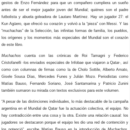
gestos de Enzo Fernández para que un compañero cumpliera un sueño
antes de ser el mejor jugador joven del Mundial; quiénes son el padre
futbolista y abuela goleadora de Lautaro Martínez. Hay un jugador 27: el
Kun Agüero, que ofreció su corazón y volvió a la “pieza” con Messi. Y las
“muchachas” de la Selección, las infinitas formas de familia, los pueblos,
los orígenes y los momentos más especiales del Mundial son el corazón
de este libro.
Muchachos
cuenta con las crónicas de Roi Tamagni y Federico
Cristofanelli -los enviados especiales de Infobae que viajaron a Qatar-, así
como con columnas de firmas como la de Cholo Sottile, Alberto Amato,
Gisele Sousa Días, Mercedes Funes y Julián Mozo. Periodistas como
Matías Bauso, Fernando Soriano, José Santamarina y Patricio Zunini
también sumaron su mirada con textos exclusivos para este volumen.
“A pesar de las distinciones individuales, lo más destacable de la campaña
argentina en el Mundial de Qatar fue la actuación colectiva, el equipo. No
hay contradicción entre una cosa y la otra. Existe una relación causal: los
jugadores se destacaron porque el equipo les dio una red de contención y
los potenció”, escribe Matías Bauso en la introducción de
Muchachos.