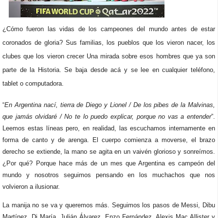
¿Cómo fueron las vidas de los campeones del mundo antes de estar
coronados de gloria? Sus familias, los pueblos que los vieron nacer, los
clubes que los vieron crecer Una mirada sobre esos hombres que ya son
parte de la Historia. Se baja desde acá y se lee en cualquier teléfono,
tablet o computadora.
“
En Argentina nací, tierra de
Diego
y
Lionel
/ De los pibes de la
Malvinas,
que jamás olvidaré / No te lo puedo explicar, porque no vas a entender
”.
Leemos estas líneas pero, en realidad, las escuchamos internamente en
forma de canto y de arenga. El cuerpo comienza a moverse, el brazo
derecho se extiende, la mano se agita en un vaivén glorioso y sonreímos.
¿Por qué? Porque hace más de un mes que Argentina es campeón del
mundo y nosotros seguimos pensando en los muchachos que nos
volvieron a ilusionar.
La manija no se va y queremos más. Seguimos los pasos de Messi, Dibu
Martínez, Di María, Julián Álvarez, Enzo Fernández, Alexis Mac Allister y