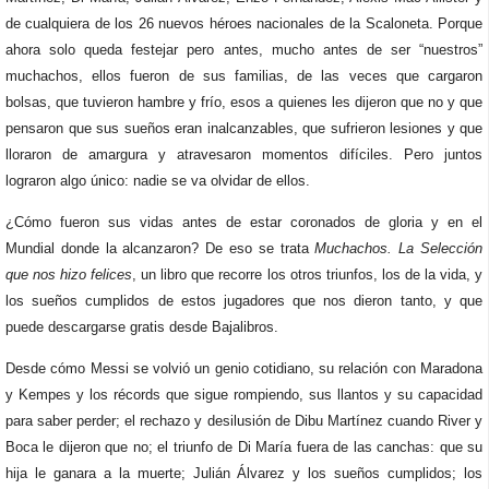
de cualquiera de los 26 nuevos héroes nacionales de la Scaloneta. Porque
ahora solo queda festejar pero antes, mucho antes de ser “nuestros”
muchachos, ellos fueron de sus familias, de las veces que cargaron
bolsas, que tuvieron hambre y frío, esos a quienes les dijeron que no y que
pensaron que sus sueños eran inalcanzables, que sufrieron lesiones y que
lloraron de amargura y atravesaron momentos difíciles. Pero juntos
lograron algo único: nadie se va olvidar de ellos.
¿Cómo fueron sus vidas antes de estar coronados de gloria y en el
Mundial donde la alcanzaron? De eso se trata
Muchachos. La Selección
que nos hizo felices
, un libro que recorre los otros triunfos, los de la vida, y
los sueños cumplidos de estos jugadores que nos dieron tanto, y que
puede descargarse gratis desde Bajalibros.
Desde cómo Messi se volvió un genio cotidiano, su relación con Maradona
y Kempes y los récords que sigue rompiendo, sus llantos y su capacidad
para saber perder; el rechazo y desilusión de Dibu Martínez cuando River y
Boca le dijeron que no; el triunfo de Di María fuera de las canchas: que su
hija le ganara a la muerte; Julián Álvarez y los sueños cumplidos; los