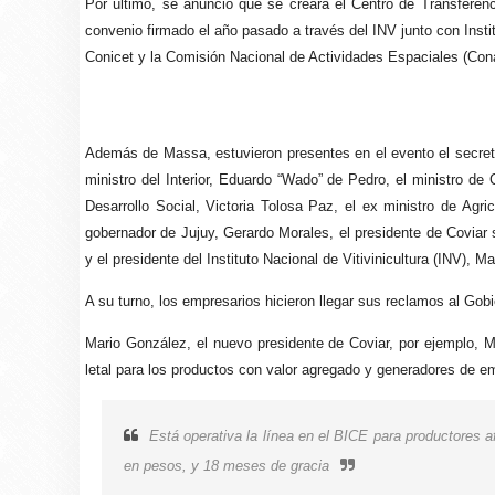
Por último, se anunció que se creará el Centro de Transferen
convenio firmado el año pasado a través del INV junto con Insti
Conicet y la Comisión Nacional de Actividades Espaciales (Con
Además de Massa, estuvieron presentes en el evento el secreta
ministro del Interior, Eduardo “Wado” de Pedro, el ministro de 
Desarrollo Social, Victoria Tolosa Paz, el ex ministro de Agr
gobernador de Jujuy, Gerardo Morales, el presidente de Coviar 
y el presidente del Instituto Nacional de Vitivinicultura (INV), Ma
A su turno, los empresarios hicieron llegar sus reclamos al Go
Mario González, el nuevo presidente de Coviar, por ejemplo, M
letal para los productos con valor agregado y generadores de emp
Está operativa la línea en el BICE para productores a
en pesos, y 18 meses de gracia