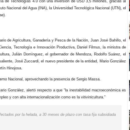
cia de Tecnologías 4.0 con una inversión de USD 3,5 millones, gracias al
tuto Nacional del Agua (INA), la Universidad Tecnológica Nacional (UTN), el
ae).
rio de Agricultura, Ganadería y Pesca de la Nación, Juan José Bahillo, el
Ciencia, Tecnología e Innovación Productiva, Daniel Filmus, la ministra de
icultura, Julián Domínguez, el gobernador de Mendoza, Rodolfo Suárez, el
saliente, José Zuccardi, el nuevo presidente de la entidad, Mario González
rtín Hinojosa.
bierno Nacional, aprovechando la presencia de Sergio Massa.
ario González, alertó respecto a que “la inestabilidad macroeconómica es
leo y con alta internacionalización como es la vitivinicultura.”
fectados por la helada, a 30 meses de plazo con tasa fija subsidiada