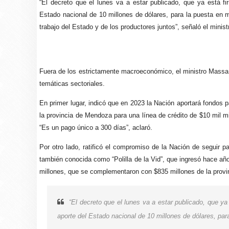
“El decreto que el lunes va a estar publicado, que ya está fi
Estado nacional de 10 millones de dólares, para la puesta en m
trabajo del Estado y de los productores juntos”, señaló el minist
Fuera de los estrictamente macroeconómico, el ministro Massa 
temáticas sectoriales.
En primer lugar, indicó que en 2023 la Nación aportará fondos p
la provincia de Mendoza para una línea de crédito de $10 mil m
“Es un pago único a 300 días”, aclaró.
Por otro lado, ratificó el compromiso de la Nación de seguir pa
también conocida como “Polilla de la Vid”, que ingresó hace año
millones, que se complementaron con $835 millones de la prov
“El decreto que el lunes va a estar publicado, que ya
aporte del Estado nacional de 10 millones de dólares, par