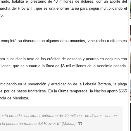
rmado, habilita el préstamo de 40 millones de dólares, con un aporte del
archa del Proviar II, que es una enorme tarea para seguir multiplicando el
ro.
completó su discurso con algunos otros anuncios, vinculados a diferentes
ara subsidiar la tasa de los créditos de cosecha y acarreo en conjunto con
illones, que se suman a la línea de $3 mil millones de la vendimia pasada.
rticipando en la prevención y erradicación de la Lobesia Botrana, la plaga
s por los pasos fronterizos. En la última temporada, la Nación aportó $665
incia de Mendoza.
 está firmado, habilita el préstamo de 40 millones de dólares, con un
a la puesta en marcha del Proviar II” (Massa)