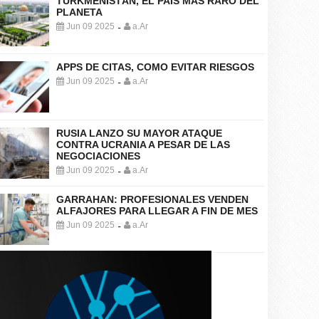
TURKMENISTÁN, EL PAÍS MÁS RARO DEL
PLANETA
Jun 09 2025
a.Ar
-
APPS DE CITAS, COMO EVITAR RIESGOS
Jun 09 2025
a.Ar
-
RUSIA LANZO SU MAYOR ATAQUE
CONTRA UCRANIA A PESAR DE LAS
NEGOCIACIONES
Jun 09 2025
a.Ar
-
GARRAHAN: PROFESIONALES VENDEN
ALFAJORES PARA LLEGAR A FIN DE MES
Jun 09 2025
a.Ar
-