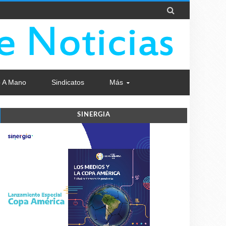

 A Mano
Sindicatos
Más
SINERGIA