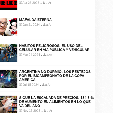
Apr 28 2025
a.Ar
-
MAFALDA ETERNA
Jan 21 2024
a.Ar
-
HÁBITOS PELIGROSOS: EL USO DEL
CELULAR EN VÍA PUBLICA Y VEHICULAR
Mar 24 2024
a.Ar
-
ARGENTINA NO DURMIÓ: LOS FESTEJOS
POR EL BICAMPEONATO DE LA COPA
AMÉRICA
Jul 15 2024
a.Ar
-
SIGUE LA ESCALADA DE PRECIOS: 134,3 %
DE AUMENTO EN ALIMENTOS EN LO QUE
VA DEL AÑO
Nov 13 2023
a.Ar
-