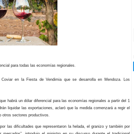
encial para todas las economías regionales.
e Coviar en la Fiesta de Vendimia que se desarrolla en Mendoza. Los
e habrá un dólar diferencial para las economías regionales a partir del 1
odrán liquidar las exportaciones, aclaró que la medida comenzará a regir el
do otros sectores productivos.
or las dificultades que representaron la helada, el granizo y también por
ercados”, introdujo el ministro en su discurso durante el tradicional