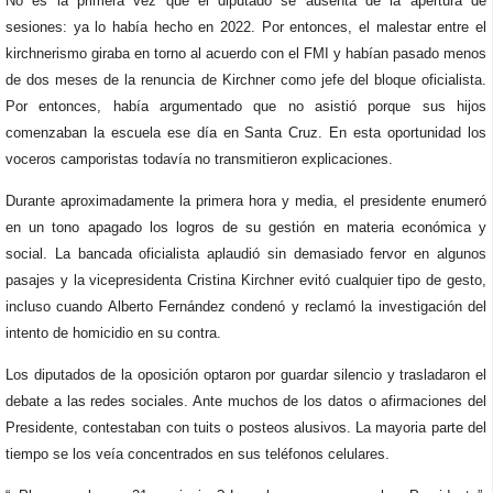
No es la primera vez que el diputado se ausenta de la apertura de
sesiones: ya lo había hecho en 2022. Por entonces, el malestar entre el
kirchnerismo giraba en torno al acuerdo con el FMI y habían pasado menos
de dos meses de la renuncia de Kirchner como jefe del bloque oficialista.
Por entonces, había argumentado que no asistió porque sus hijos
comenzaban la escuela ese día en Santa Cruz. En esta oportunidad los
voceros camporistas todavía no transmitieron explicaciones.
Durante aproximadamente la primera hora y media, el presidente enumeró
en un tono apagado los logros de su gestión en materia económica y
social. La bancada oficialista aplaudió sin demasiado fervor en algunos
pasajes y la vicepresidenta Cristina Kirchner evitó cualquier tipo de gesto,
incluso cuando Alberto Fernández condenó y reclamó la investigación del
intento de homicidio en su contra.
Los diputados de la oposición optaron por guardar silencio y trasladaron el
debate a las redes sociales. Ante muchos de los datos o afirmaciones del
Presidente, contestaban con tuits o posteos alusivos. La mayoria parte del
tiempo se los veía concentrados en sus teléfonos celulares.