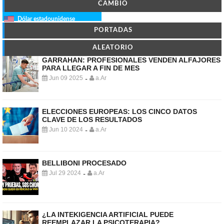
CAMBIO
Dólar estadounidense
PORTADAS
ALEATORIO
GARRAHAN: PROFESIONALES VENDEN ALFAJORES
PARA LLEGAR A FIN DE MES
Jun 09 2025
a.Ar
-
ELECCIONES EUROPEAS: LOS CINCO DATOS
CLAVE DE LOS RESULTADOS
Jun 10 2024
a.Ar
-
BELLIBONI PROCESADO
Jul 29 2024
a.Ar
-
¿LA INTEKIGENCIA ARTIFICIAL PUEDE
REEMPLAZAR LA PSICOTERAPIA?