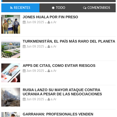
RECIENTES
TODO
COMENTARIOS
JONES HUALA POR FIN PRESO
Jun 09 2025
a.Ar
-
TURKMENISTÁN, EL PAÍS MÁS RARO DEL PLANETA
Jun 09 2025
a.Ar
-
APPS DE CITAS, COMO EVITAR RIESGOS
Jun 09 2025
a.Ar
-
RUSIA LANZO SU MAYOR ATAQUE CONTRA
UCRANIA A PESAR DE LAS NEGOCIACIONES
Jun 09 2025
a.Ar
-
GARRAHAN: PROFESIONALES VENDEN