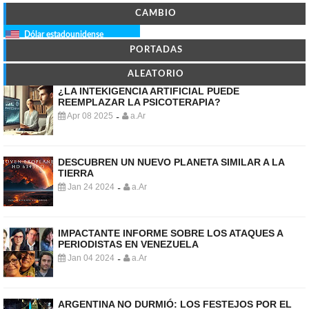
CAMBIO
Dólar estadounidense
PORTADAS
ALEATORIO
¿LA INTEKIGENCIA ARTIFICIAL PUEDE
REEMPLAZAR LA PSICOTERAPIA?
Apr 08 2025
a.Ar
-
DESCUBREN UN NUEVO PLANETA SIMILAR A LA
TIERRA
Jan 24 2024
a.Ar
-
IMPACTANTE INFORME SOBRE LOS ATAQUES A
PERIODISTAS EN VENEZUELA
Jan 04 2024
a.Ar
-
ARGENTINA NO DURMIÓ: LOS FESTEJOS POR EL