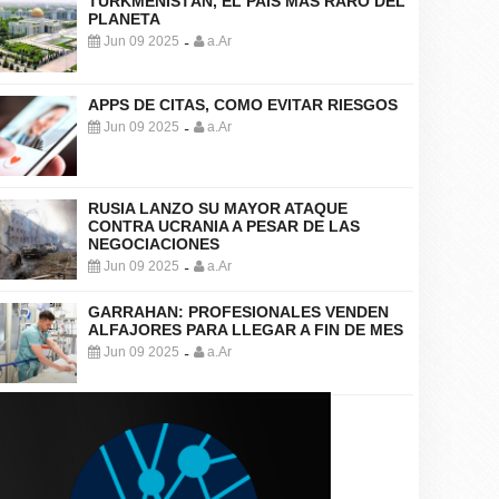
TURKMENISTÁN, EL PAÍS MÁS RARO DEL
PLANETA
Jun 09 2025
a.Ar
-
APPS DE CITAS, COMO EVITAR RIESGOS
Jun 09 2025
a.Ar
-
RUSIA LANZO SU MAYOR ATAQUE
CONTRA UCRANIA A PESAR DE LAS
NEGOCIACIONES
Jun 09 2025
a.Ar
-
GARRAHAN: PROFESIONALES VENDEN
ALFAJORES PARA LLEGAR A FIN DE MES
Jun 09 2025
a.Ar
-