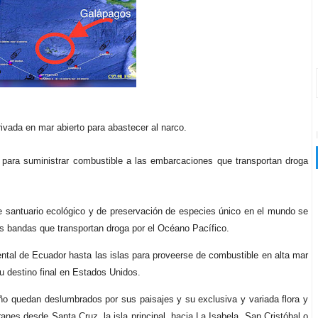
ivada en mar abierto para abastecer al narco.
 para suministrar combustible a las embarcaciones que transportan droga
e santuario ecológico y de preservación de especies único en el mundo se
as bandas que transportan droga por el Océano Pacífico.
ental de Ecuador hasta las islas para proveerse de combustible en alta mar
u destino final en Estados Unidos.
ño quedan deslumbrados por sus paisajes y su exclusiva y variada flora y
anes desde Santa Cruz, la isla principal, hacia La Isabela, San Cristóbal o