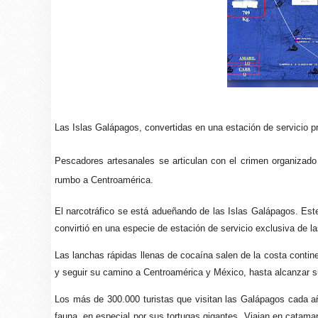
Las Islas Galápagos, convertidas en una estación de servicio pr
Pescadores artesanales se articulan con el crimen organizado
rumbo a Centroamérica.
El narcotráfico se está adueñando de las Islas Galápagos. Est
convirtió en una especie de estación de servicio exclusiva de l
Las lanchas rápidas llenas de cocaína salen de la costa contin
y seguir su camino a Centroamérica y México, hasta alcanzar s
Los más de 300.000 turistas que visitan las Galápagos cada a
fauna, en especial por sus tortugas gigantes. Viajan en catamar