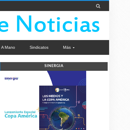

 A Mano
Sindicatos
Más
SINERGIA