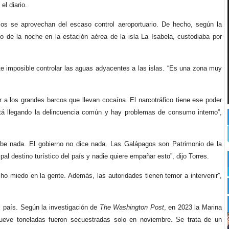
el diario.
os se aprovechan del escaso control aeroportuario. De hecho, según la
o de la noche en la estación aérea de la isla La Isabela, custodiaba por
te imposible controlar las aguas adyacentes a las islas. “Es una zona muy
a los grandes barcos que llevan cocaína. El narcotráfico tiene ese poder
tá llegando la delincuencia común y hay problemas de consumo interno”,
abe nada. El gobierno no dice nada. Las Galápagos son Patrimonio de la
l destino turístico del país y nadie quiere empañar esto”, dijo Torres.
cho miedo en la gente. Además, las autoridades tienen temor a intervenir”,
l país. Según la investigación de
The Washington Post
, en 2023 la Marina
Nueve toneladas fueron secuestradas solo en noviembre. Se trata de un