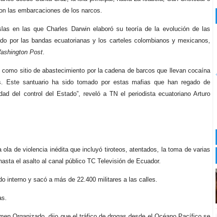
 con las embarcaciones de los narcos.
slas en las que Charles Darwin elaboró su teoría de la evolución de las
nado por las bandas ecuatorianas y los carteles colombianos y mexicanos,
ashington Post
.
s como sitio de abastecimiento por la cadena de barcos que llevan cocaína
os. Este santuario ha sido tomado por estas mafias que han regado de
dad del control del Estado”, reveló a TN el periodista ecuatoriano Arturo
ola de violencia inédita que incluyó tiroteos, atentados, la toma de varias
hasta el asalto al canal público TC Televisión de Ecuador.
o interno y sacó a más de 22.400 militares a las calles.
as.
men Organizado, dijo que el tráfico de drogas desde el Océano Pacífico se