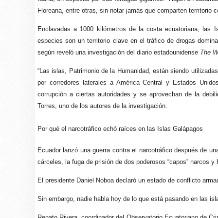
Floreana, entre otras, sin notar jamás que comparten territorio
Enclavadas a 1000 kilómetros de la costa ecuatoriana, las I
especies son un territorio clave en el tráfico de drogas domi
según reveló una investigación del diario estadounidense
The W
“Las islas, Patrimonio de la Humanidad, están siendo utilizada
por corredores laterales a América Central y Estados Unid
corrupción a ciertas autoridades y se aprovechan de la debili
Torres, uno de los autores de la investigación.
Por qué el narcotráfico echó raíces en las Islas Galápagos
Ecuador lanzó una guerra contra el narcotráfico después de una 
cárceles, la fuga de prisión de dos poderosos “capos” narcos y 
El presidente Daniel Noboa declaró un estado de conflicto armad
Sin embargo, nadie habla hoy de lo que está pasando en las isl
Renato Rivera, coordinador del Observatorio Ecuatoriano de Cri